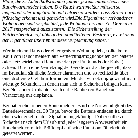
Flure, die zu Aufenthaltsräumen führen, jeweils mindestens einen
Rauchwarnmelder haben. Die Rauchwarnmelder müssen so
eingebaut oder angebracht und betrieben werden, dass Brandrauch
frühzeitig erkannt und gemeldet wird.
Die Eigentümer vorhandener
Wohnungen sind verpflichtet, jede Wohnung bis zum 31. Dezember
2017 entsprechend auszustatten.
Die Sicherstellung der
Betriebsbereitschaft obliegt den unmittelbaren Besitzern, es sei denn,
der Eigentümer übernimmt diese Verpflichtung selbst.“
Wer in einem Haus oder einer großen Wohnung lebt, sollte beim
Kauf von Rauchmeldern auf Vernetzungsmöglichkeiten der batterie-
oder netzbetriebenen Rauchmelder (per Funk und/oder Kabel)
achten. Durch eine Vernetzung der Geräte wird sichergestellt, dass
im Brandfall sämtliche Melder alarmieren und so rechtzeitig über
eine drohende Gefahr informieren. Mit der Vernetzung gewinnt man
wichtige Sekunden, in denen man sich in Sicherheit bringen kann.
Bei Neu- oder Umbauten sollten die Bauherren Kabel zur
Vernetzung mit einplanen.
Bei batteriebetriebenen Rauchmeldern wird die Notwendigkeit des
Batteriewechsels ca. 30 Tage, bevor die Batterie entladen ist, durch
einen wiederkehrenden Signalton angekündigt. Daher sollte zur
Sicherheit nach dem Urlaub und jeder längeren Abwesenheit ein
Rauchmelder mittels Prüfknopf auf seine Funktionsfähigkeit hin
getestet werden.