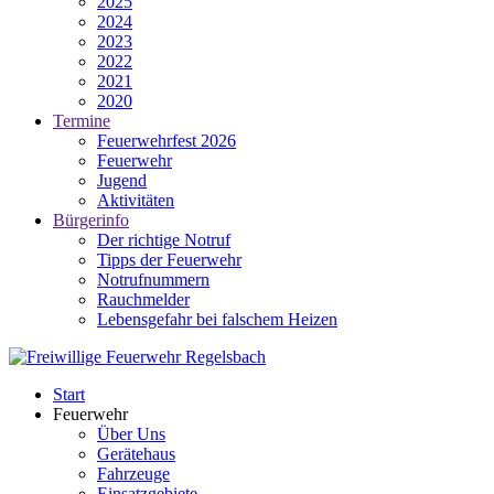
2025
2024
2023
2022
2021
2020
Termine
Feuerwehrfest 2026
Feuerwehr
Jugend
Aktivitäten
Bürgerinfo
Der richtige Notruf
Tipps der Feuerwehr
Notrufnummern
Rauchmelder
Lebensgefahr bei falschem Heizen
Start
Feuerwehr
Über Uns
Gerätehaus
Fahrzeuge
Einsatzgebiete